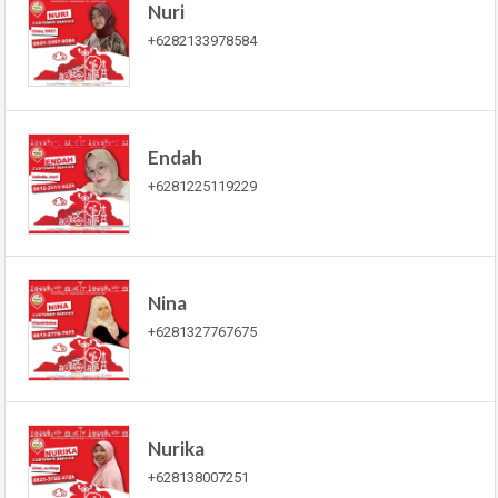
Nuri
+6282133978584
Endah
+6281225119229
Nina
+6281327767675
Nurika
+628138007251