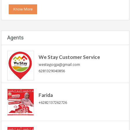
Know More
Agents
We Stay Customer Service
westayjogja@gmail.com
6281329040856
Farida
+6282137262726