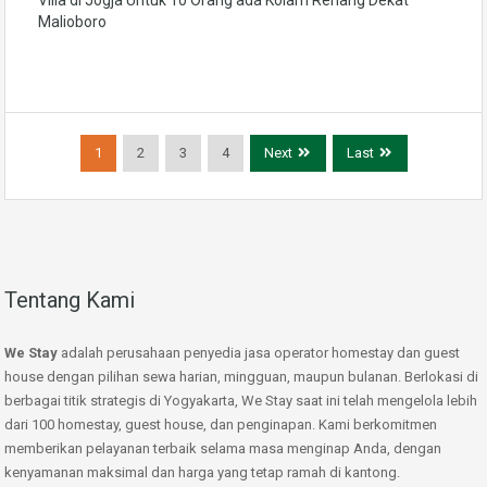
Villa di Jogja Untuk 10 Orang ada Kolam Renang Dekat
Malioboro
1
2
3
4
Next
Last
Tentang Kami
We Stay
adalah perusahaan penyedia jasa operator homestay dan guest
house dengan pilihan sewa harian, mingguan, maupun bulanan. Berlokasi di
berbagai titik strategis di Yogyakarta, We Stay saat ini telah mengelola lebih
dari 100 homestay, guest house, dan penginapan. Kami berkomitmen
memberikan pelayanan terbaik selama masa menginap Anda, dengan
kenyamanan maksimal dan harga yang tetap ramah di kantong.