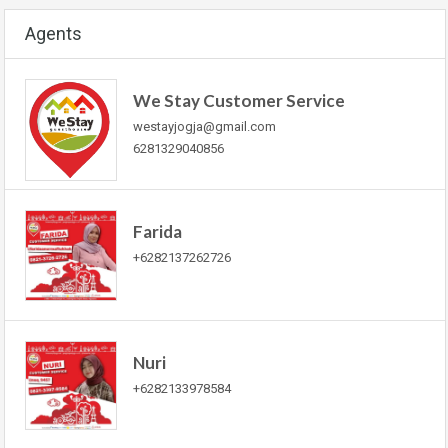
Agents
We Stay Customer Service
westayjogja@gmail.com
6281329040856
Farida
+6282137262726
Nuri
+6282133978584