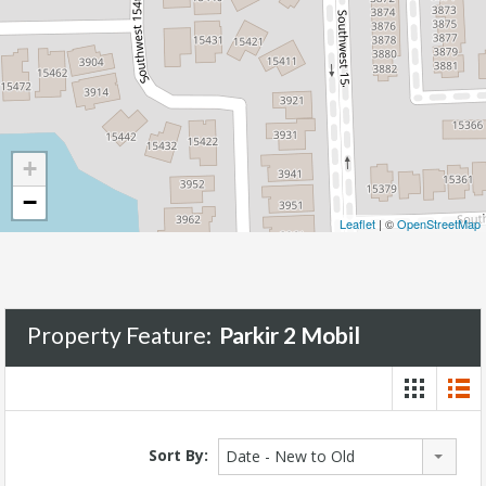
+
−
Leaflet
| ©
OpenStreetMap
Property Feature:
Parkir 2 Mobil
Sort By:
Date - New to Old