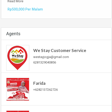
Read More
Rp500,000 Per Malam
Agents
We Stay Customer Service
westayjogja@gmail.com
6281329040856
Farida
+6282137262726