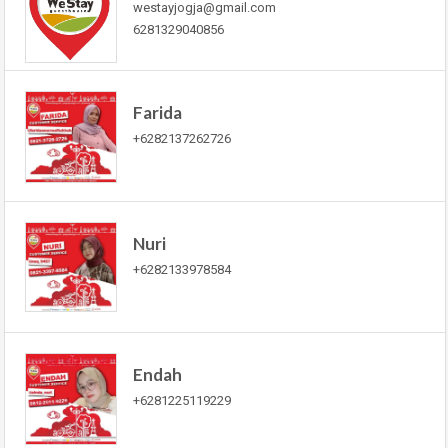
westayjogja@gmail.com
6281329040856
Farida
+6282137262726
Nuri
+6282133978584
Endah
+6281225119229