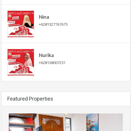
Nina
+6281327767675
Nurika
+628138007251
Featured Properties