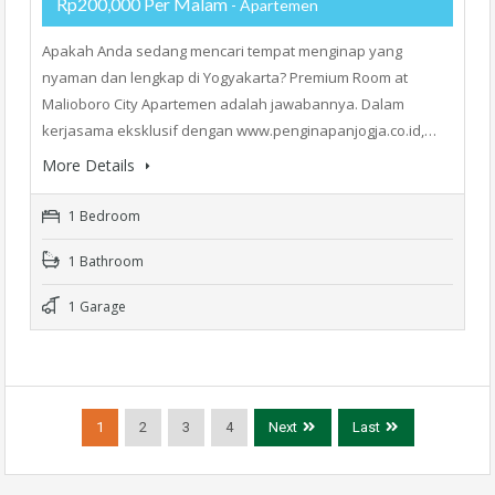
Rp200,000 Per Malam
- Apartemen
Apakah Anda sedang mencari tempat menginap yang
nyaman dan lengkap di Yogyakarta? Premium Room at
Malioboro City Apartemen adalah jawabannya. Dalam
kerjasama eksklusif dengan www.penginapanjogja.co.id,…
More Details
1 Bedroom
1 Bathroom
1 Garage
1
2
3
4
Next
Last