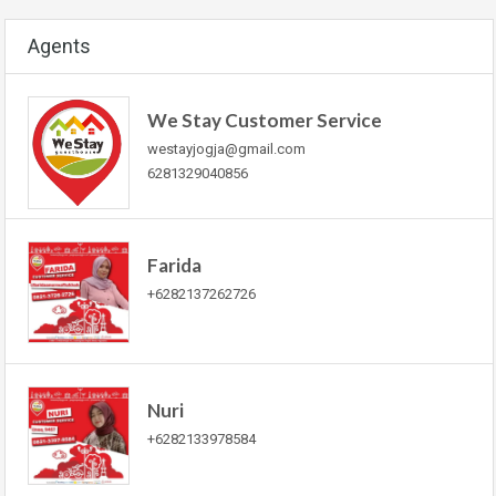
Agents
We Stay Customer Service
westayjogja@gmail.com
6281329040856
Farida
+6282137262726
Nuri
+6282133978584