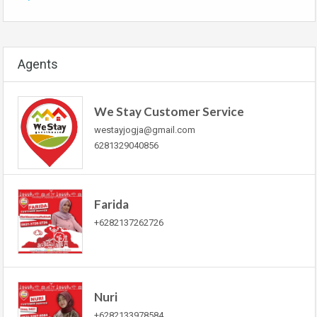
Agents
We Stay Customer Service
westayjogja@gmail.com
6281329040856
Farida
+6282137262726
Nuri
+6282133978584