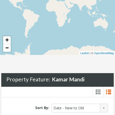
+
−
Leaflet
| ©
OpenStreetMap
Property Feature:
Kamar Mandi
Sort By:
Date - New to Old