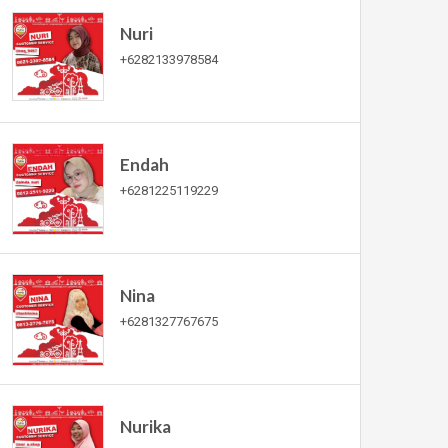
Nuri
+6282133978584
Endah
+6281225119229
Nina
+6281327767675
Nurika