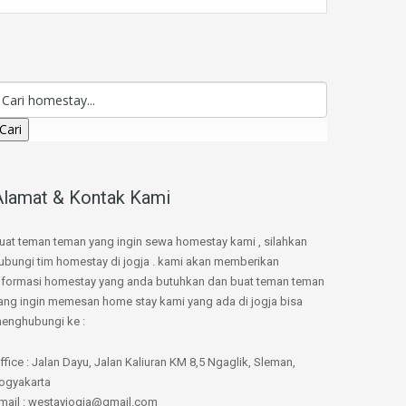
Cari
Alamat & Kontak Kami
uat teman teman yang ingin sewa homestay kami , silahkan
ubungi tim homestay di jogja . kami akan memberikan
nformasi homestay yang anda butuhkan dan buat teman teman
ang ingin memesan home stay kami yang ada di jogja bisa
enghubungi ke :
ffice : Jalan Dayu, Jalan Kaliuran KM 8,5 Ngaglik, Sleman,
ogyakarta
mail : westayjogja@gmail.com