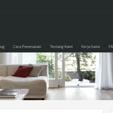
log
Cara Pemesanan
Tentang Kami
Kerja Sama
F