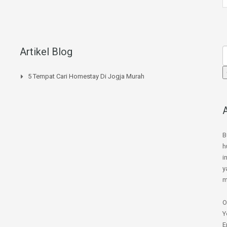
Artikel Blog
5 Tempat Cari Homestay Di Jogja Murah
B
h
i
y
m
O
Y
E